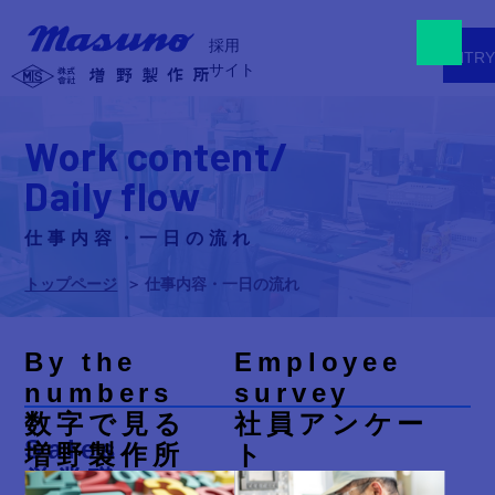
採用
ENTRY
サイト
Work content/
Daily flow
仕事内容・一日の流れ
トップページ
仕事内容・一日の流れ
By the
Employee
numbers
survey
数字で見る
社員アンケー
Sales
増野製作所
ト
営業職