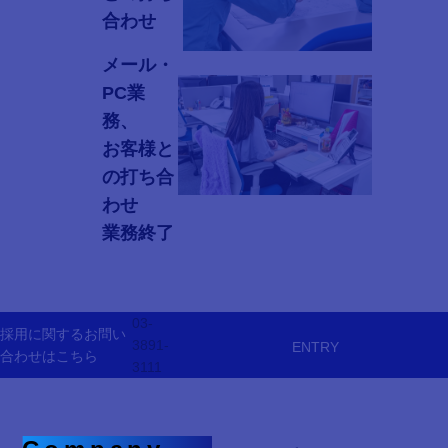
合わせ
メール・
PC業
務、
16:30
お客様と
の打ち合
わせ
業務終了
17:30
03-
採用に関するお問い
3891-
ENTRY
合わせはこちら
3111