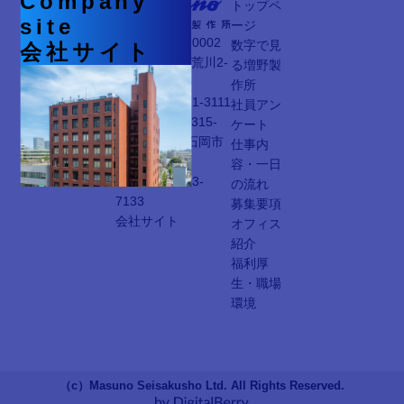
Company
トップペ
site
ージ
本社 〒116-0002
数字で見
会社サイト
東京都荒川区荒川2-
る増野製
1-5
作所
TEL：03-3891-3111
社員アン
石岡工場 〒315-
ケート
0002 茨城県石岡市
仕事内
柏原1-3
容・一日
TEL：0299-23-
の流れ
7133
募集要項
会社サイト
オフィス
紹介
福利厚
生・職場
環境
（c）Masuno Seisakusho Ltd. All Rights Reserved.