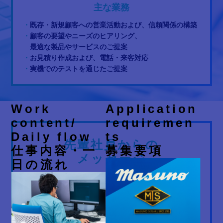
主な業務
・
既存・新規顧客への営業活動および、信頼関係の構築
・
顧客の要望やニーズのヒアリング、
最適な製品やサービスのご提案
・
お見積り作成および、電話・来客対応
・
実機でのテストを通じたご提案
Work
Application
content/
requiremen
Daily flow
ts
先輩社員からの
仕事内容・一
募集要項
メッセージ
日の流れ
～お客様の課題解決に向けて
最適な製品とサービスをご提案～
営業職では、顧客との信頼関係を深めながら、最適な製
品やサービスをご提案することが主な業務です。日々の