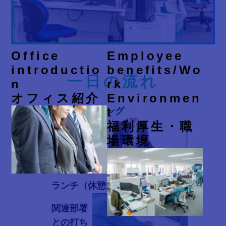
Office
Employee
introductio
benefits/Wo
一日の流れ
n
rk
オフィス紹介
Environmen
t
朝のミーティング
8:30
福利厚生・職
お客様と
場環境
の打ち合
10:30
わせ
ランチ（休憩1時間）
12:00
関連部署
との打ち
14:00