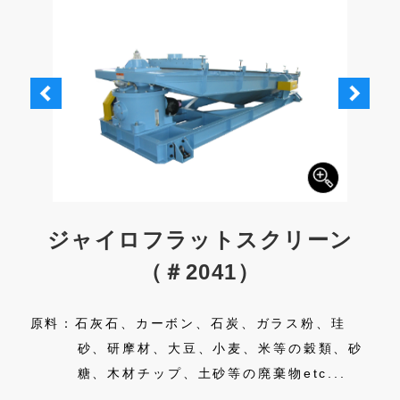
-
ジャイロフラットスクリーン
（＃2041）
、ポ
原料：石灰石、カーボン、石炭、ガラス粉、珪
原
ノー
砂、研摩材、大豆、小麦、米等の穀類、砂
糖、木材チップ、土砂等の廃棄物etc...