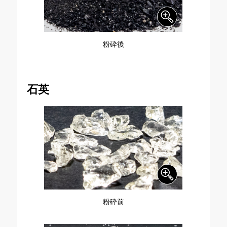
粉砕後
石英
粉砕前