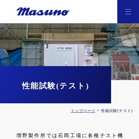
性能試験(テスト)
トップページ
性能試験(テスト)
増野製作所では石岡工場に各種テスト機