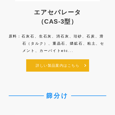
タ
エアセパレータ
（CAS-3型）
オリ
原料：石灰石、生石灰、消石灰、珪砂、石炭、滑
原
石（タルク）、重晶石、燐鉱石、粘土、セ
メント、カーバイトetc...
詳しい製品案内はこちら
篩分け