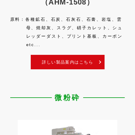
（AHM-1508）
灰、
類、
原料：各種鉱石、石炭、石灰石、石膏、岩塩、雲
原
）、
母、焼却灰、スラグ、硝子カレット、シュ
レッダーダスト、プリント基板、カーボン
etc...
詳しい製品案内はこちら
微粉砕