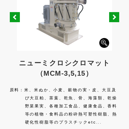
）
ニューミクロシクロマット
（MCM-3,5,15）
マイ
原
トナ
原料：米、米ぬか、小麦、穀物の実・皮、大豆及
ト、
び大豆粕、茶葉、乾魚、骨、海藻類、乾燥
ス
野菜果実、各種加工食品、健康食品、香料
等の植物・食料品の粉砕熱可塑性樹脂、熱
硬化性樹脂等のプラスチックetc...